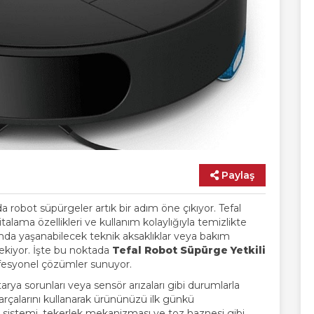
Paylaş
nda robot süpürgeler artık bir adım öne çıkıyor. Tefal
talama özellikleri ve kullanım kolaylığıyla temizlikte
ımda yaşanabilecek teknik aksaklıklar veya bakım
erekiyor. İşte bu noktada
Tefal Robot Süpürge Yetkili
 profesyonel çözümler sunuyor.
a sorunları veya sensör arızaları gibi durumlarla
al parçalarını kullanarak ürününüzü ilk günkü
 sistemi, tekerlek mekanizması ve toz haznesi gibi