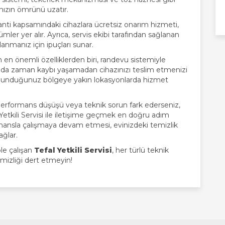
ızın ömrünü uzatır.
garanti kapsamındaki cihazlara ücretsiz onarım hizmeti,
mler yer alır. Ayrıca, servis ekibi tarafından sağlanan
lanmanız için ipuçları sunar.
ren en önemli özelliklerden biri, randevu sistemiyle
ızda zaman kaybı yaşamadan cihazınızı teslim etmenizi
 bulunduğunuz bölgeye yakın lokasyonlarda hizmet
performans düşüşü veya teknik sorun fark ederseniz,
 Yetkili Servisi ile iletişime geçmek en doğru adım
mansla çalışmaya devam etmesi, evinizdeki temizlik
ağlar.
le çalışan
Tefal Yetkili Servisi
, her türlü teknik
emizliği dert etmeyin!