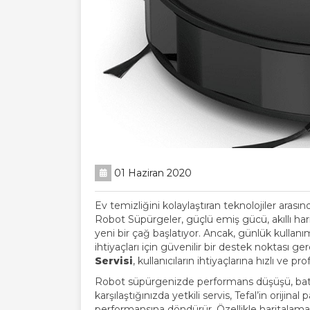
01 Haziran 2020
Ev temizliğini kolaylaştıran teknolojiler arası
Robot Süpürgeler, güçlü emiş gücü, akıllı hari
yeni bir çağ başlatıyor. Ancak, günlük kullan
ihtiyaçları için güvenilir bir destek noktası g
Servisi
, kullanıcıların ihtiyaçlarına hızlı ve
Robot süpürgenizde performans düşüşü, batary
karşılaştığınızda yetkili servis, Tefal’in orijin
performansına döndürür. Özellikle haritalama