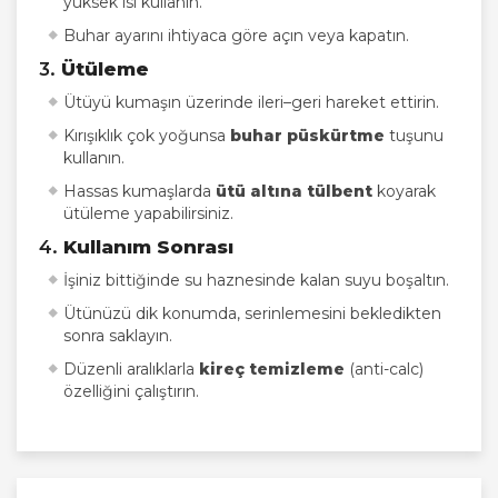
yüksek ısı kullanın.
Buhar ayarını ihtiyaca göre açın veya kapatın.
3.
Ütüleme
Ütüyü kumaşın üzerinde ileri–geri hareket ettirin.
Kırışıklık çok yoğunsa
buhar püskürtme
tuşunu
kullanın.
Hassas kumaşlarda
ütü altına tülbent
koyarak
ütüleme yapabilirsiniz.
4.
Kullanım Sonrası
İşiniz bittiğinde su haznesinde kalan suyu boşaltın.
Ütünüzü dik konumda, serinlemesini bekledikten
sonra saklayın.
Düzenli aralıklarla
kireç temizleme
(anti-calc)
özelliğini çalıştırın.