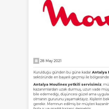
28 May 2021
Kurulduğu günden bu güne kadar
Antalya 
sektöründe en başarılı geçmişi ile bölgesinde
Antalya Moulinex yetkili servisimiz
; mü
kazanımlardan uzak durmuş, uzun vade müşte
bile edemediği, düşüncesi güzel ama uygulama
olmanın gururunu yaşamaktayız. Kişilerin bekl
gerekir. Memnun edilmiş bir müşteri kazanıl
fazla iş ve maddi kazanç demektir.