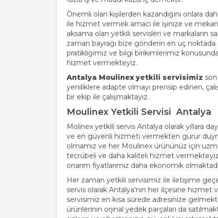
Önemli olan kişilerden kazandığını onlara daha i
ile hizmet vermek amacı ile işinize ve mekan
aksama olan yetkili servisleri ve markaların sa
zaman bayrağı bize gönderin en uç noktada d
pratikliğimiz ve bilgi birikimlerimiz konusun
hizmet vermekteyiz.
Antalya Moulinex yetkili servisimiz
son 
yeniliklere adapte olmayı prensip edinen, çal
bir ekip ile çalışmaktayız.
Moulinex Yetkili Servisi Antalya
Molinex yetkili servis Antalya olarak yıllara da
ve en güvenli hizmeti vermekten gurur du
olmamız ve her Moulinex ürününüz için uzman
tecrübeli ve daha kaliteli hizmet vermekteyiz
onarım fiyatlarımız daha ekonomik olmaktadı
Her zaman yetkili servisimiz ile iletişime geçere
servis olarak Antalya'nın her ilçesine hizmet
servisimiz en kısa sürede adresinize gelmekt
ürünlerinin orjinal yedek parçaları da satılmak