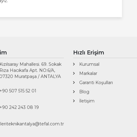
ayız.
şim
Hızlı Erişim
Kızılsaray Mahallesi. 69. Sokak
Kurumsal
Rıza Hacıkafa Apt. NO:6/A,
Markalar
07320 Muratpaşa / ANTALYA
Garanti Koşulları
+90 507 515 52 01
Blog
İletişim
+90 242 243 08 19
ileriteknikantalya@tefal.com.tr