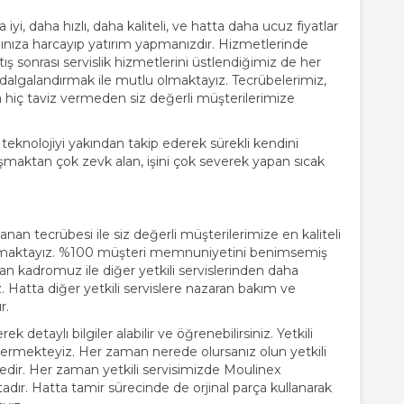
yi, daha hızlı, daha kaliteli, ve hatta daha ucuz fiyatlar
ınıza harcayıp yatırım yapmanızdır. Hizmetlerinde
tış sonrası servislik hizmetlerini üstlendiğimiz de her
algalandırmak ile mutlu olmaktayız. Tecrübelerimiz,
da hiç taviz vermeden siz değerli müşterilerimize
teknolojiyi yakından takip ederek sürekli kendini
ışmaktan çok zevk alan, işini çok severek yapan sıcak
yanan tecrübesi ile siz değerli müşterilerimize en kaliteli
ymaktayız. %100 müşteri memnuniyetini benimsemiş
 kadromuz ile diğer yetkili servislerinden daha
. Hatta diğer yetkili servislere nazaran bakım ve
r.
k detaylı bilgiler alabilir ve öğrenebilirsiniz. Yetkili
 vermekteyiz. Her zaman nerede olursanız olun yetkili
edir. Her zaman yetkili servisimizde Moulinex
tadır. Hatta tamir sürecinde de orjinal parça kullanarak