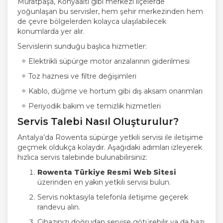
Muratpaşa, Konyaaltı gibi merkezi ilçelerde
yoğunlaşan bu servisler, hem şehir merkezinden hem
de çevre bölgelerden kolayca ulaşılabilecek
konumlarda yer alır.
Servislerin sunduğu başlıca hizmetler:
Elektrikli süpürge motor arızalarının giderilmesi
Toz haznesi ve filtre değişimleri
Kablo, düğme ve hortum gibi dış aksam onarımları
Periyodik bakım ve temizlik hizmetleri
Servis Talebi Nasıl Oluşturulur?
Antalya’da Rowenta süpürge yetkili servisi ile iletişime
geçmek oldukça kolaydır. Aşağıdaki adımları izleyerek
hızlıca servis talebinde bulunabilirsiniz:
Rowenta Türkiye Resmi Web Sitesi
üzerinden en yakın yetkili servisi bulun.
Servis noktasıyla telefonla iletişime geçerek
randevu alın.
Cihazınızı doğrudan servise götürebilir ya da bazı